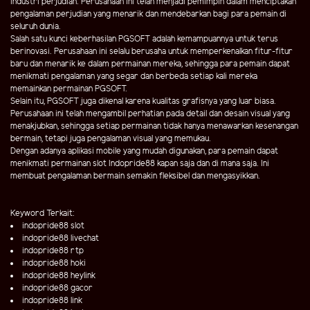
industri perjudian. Perusahaan ini telah menjadi pemimpin dalam menciptakan
pengalaman perjudian yang menarik dan mendebarkan bagi para pemain di
seluruh dunia.
Salah satu kunci keberhasilan PGSOFT adalah kemampuannya untuk terus
berinovasi. Perusahaan ini selalu berusaha untuk memperkenalkan fitur-fitur
baru dan menarik ke dalam permainan mereka, sehingga para pemain dapat
menikmati pengalaman yang segar dan berbeda setiap kali mereka
memainkan permainan PGSOFT.
Selain itu, PGSOFT juga dikenal karena kualitas grafisnya yang luar biasa.
Perusahaan ini telah mengambil perhatian pada detail dan desain visual yang
menakjubkan, sehingga setiap permainan tidak hanya menawarkan kesenangan
bermain, tetapi juga pengalaman visual yang memukau.
Dengan adanya aplikasi mobile yang mudah digunakan, para pemain dapat
menikmati permainan slot Indopride88 kapan saja dan di mana saja. Ini
membuat pengalaman bermain semakin fleksibel dan mengasyikkan.
Keyword Terkait:
indopride88 slot
indopride88 livechat
indopride88 rtp
indopride88 hoki
indopride88 heylink
indopride88 gacor
indopride88 link