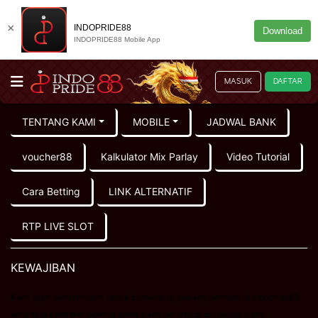
×
INDOPRIDE88
Download
INDOPRIDE88 Mobile App
MASUK
DAFTAR
TENTANG KAMI
MOBILE
JADWAL BANK
voucher88
Kalkulator Mix Parlay
Video Tutorial
Cara Betting
LINK ALTERNATIF
RTP LIVE SLOT
KEWAJIBAN
Kami ingin pemain kami untuk bersenang-senang bermain di indopride88,
sehingga kami mendorong game yang bertanggung jawab. Kami