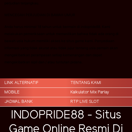
perjudian terjangkau.
MENCEGAH PERJUDIAN DI BAWAH UMUR
Anda harus minimal 18 tahun untuk bermain di indopride88. Kami
melakukan pemeriksaan untuk memastikan bahwa tidak ada orang di
bawah usia hukum memiliki akses ke situs game kami. Penyediaan
informasi yang tidak akurat atau tidak jujur tentang usia pemain akan
mengakibatkan perampasan setiap kemenangan dan dapat
mengakibatkan sipil dan / atau tuntutan pidana.
LINK ALTERNATIF
TENTANG KAMI
MOBILE
Kalkulator Mix Parlay
JADWAL BANK
RTP LIVE SLOT
INDOPRIDE88 - Situs
Game Online Resmi Di