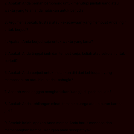
2. Apakah Anda pernah berbohong untuk menutupi jumlah uang atau
waktu yang telah anda habiskan untuk berjudi?
3. Argumen apakah, frustasi atau kekecewaan yang membuat Anda ingin
untuk berjudi?
4. Apakah Anda berjudi saja untuk waktu yang lama?
5. Apakah Anda tinggal jauh dari tempat kerja, kuliah atau sekolah untuk
berjudi?
6. Apakah Anda berjudi untuk melarikan diri dari kehidupan yang
membosankan atau hidup tidak bahagia?
7. Apakah Anda enggan menghabiskan 'uang judi' pada hal lain?
8. Apakah Anda kehilangan minat, teman keluarga atau hiburan karena
judi?
9. Setelah kalah, apakah Anda merasa Anda harus mencoba dan
memenangkan kembali kerugian anda secepatnya?