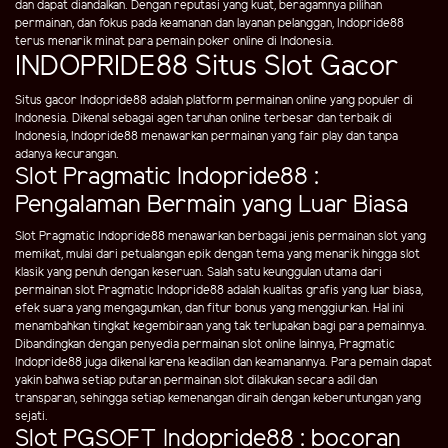
dan dapat diandalkan. Dengan reputasi yang kuat, beragamnya pilihan
permainan, dan fokus pada keamanan dan layanan pelanggan, Indopride88
terus menarik minat para pemain poker online di Indonesia.
INDOPRIDE88 Situs Slot Gacor
Situs gacor Indopride88 adalah platform permainan online yang populer di
Indonesia. Dikenal sebagai agen taruhan online terbesar dan terbaik di
Indonesia, Indopride88 menawarkan permainan yang fair play dan tanpa
adanya kecurangan.
Slot Pragmatic Indopride88 :
Pengalaman Bermain yang Luar Biasa
Slot Pragmatic Indopride88 menawarkan berbagai jenis permainan slot yang
memikat, mulai dari petualangan epik dengan tema yang menarik hingga slot
klasik yang penuh dengan keseruan. Salah satu keunggulan utama dari
permainan slot Pragmatic Indopride88 adalah kualitas grafis yang luar biasa,
efek suara yang mengagumkan, dan fitur bonus yang menggiurkan. Hal ini
menambahkan tingkat kegembiraan yang tak terlupakan bagi para pemainnya.
Dibandingkan dengan penyedia permainan slot online lainnya, Pragmatic
Indopride88 juga dikenal karena keadilan dan keamanannya. Para pemain dapat
yakin bahwa setiap putaran permainan slot dilakukan secara adil dan
transparan, sehingga setiap kemenangan diraih dengan keberuntungan yang
sejati.
Slot PGSOFT Indopride88 : bocoran