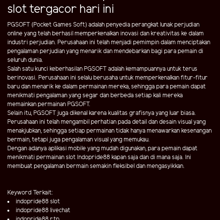
slot tergacor hari ini
PGSOFT (Pocket Games Soft) adalah penyedia perangkat lunak perjudian
online yang telah berhasil memperkenalkan inovasi dan kreativitas ke dalam
industri perjudian. Perusahaan ini telah menjadi pemimpin dalam menciptakan
pengalaman perjudian yang menarik dan mendebarkan bagi para pemain di
seluruh dunia.
Salah satu kunci keberhasilan PGSOFT adalah kemampuannya untuk terus
berinovasi. Perusahaan ini selalu berusaha untuk memperkenalkan fitur-fitur
baru dan menarik ke dalam permainan mereka, sehingga para pemain dapat
menikmati pengalaman yang segar dan berbeda setiap kali mereka
memainkan permainan PGSOFT.
Selain itu, PGSOFT juga dikenal karena kualitas grafisnya yang luar biasa.
Perusahaan ini telah mengambil perhatian pada detail dan desain visual yang
menakjubkan, sehingga setiap permainan tidak hanya menawarkan kesenangan
bermain, tetapi juga pengalaman visual yang memukau.
Dengan adanya aplikasi mobile yang mudah digunakan, para pemain dapat
menikmati permainan slot Indopride88 kapan saja dan di mana saja. Ini
membuat pengalaman bermain semakin fleksibel dan mengasyikkan.
Keyword Terkait:
indopride88 slot
indopride88 livechat
indopride88 rtp