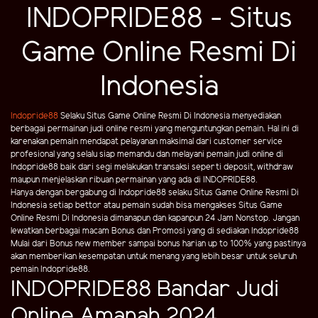
INDOPRIDE88 - Situs
Game Online Resmi Di
Indonesia
Indopride88
Selaku Situs Game Online Resmi Di Indonesia menyediakan
berbagai permainan judi online resmi yang menguntungkan pemain. Hal ini di
karenakan pemain mendapat pelayanan maksimal dari customer service
profesional yang selalu siap memandu dan melayani pemain judi online di
Indopride88 baik dari segi melakukan transaksi seperti deposit, withdraw
maupun menjelaskan ribuan permainan yang ada di INDOPRIDE88.
Hanya dengan bergabung di Indopride88 selaku Situs Game Online Resmi Di
Indonesia setiap bettor atau pemain sudah bisa mengakses Situs Game
Online Resmi Di Indonesia dimanapun dan kapanpun 24 Jam Nonstop. Jangan
lewatkan berbagai macam Bonus dan Promosi yang di sediakan Indopride88
Mulai dari Bonus new member sampai bonus harian up to 100% yang pastinya
akan memberikan kesempatan untuk menang yang lebih besar untuk seluruh
pemain Indopride88.
INDOPRIDE88 Bandar Judi
Online Amanah 2024